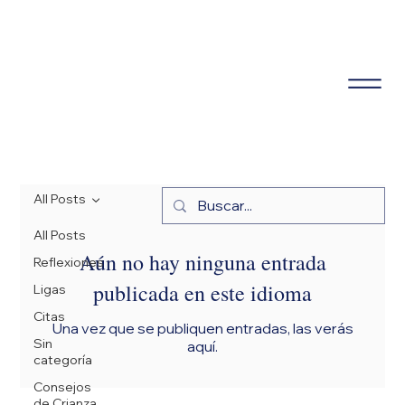
All Posts
All Posts
Aún no hay ninguna entrada
Reflexiones
publicada en este idioma
Ligas
Citas
Una vez que se publiquen entradas, las verás
Sin
aquí.
categoría
Consejos
de Crianza